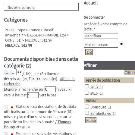
Accueil
Nouvelle recherche
Se connecter
Catégories
accéder à votre compte de
lecteur
ZG
>
Europe
>
France
>
Massif
armoricain
>
BASSE-NORMANDIE (25)
>
ORNE (61)
>
MIEUXCE (61279)
MIEUXCE (61279)
Documents disponibles dans cette
catégorie (
2
)
Affiner
trié(s) par
(Pertinence
décroissant(e), Titre croissant(e))
Affiner la
Année de publication
recherche
2013
[1]
Etendre la recherche sur
niveau(x)
2015
[1]
vers le haut et
vers le bas
Auteur
Etat des lieux des stations de Gratiola
Bousquet
[1]
officinalis sur la commune de Mieuxcé (61) :
Zambettakis
[1]
mise en place d’un suivi scientifique sur la
parcelle au lieu dit "les Aunais"
/
Thomas
Bousquet
(2013)
Protocole de suivis des végétations et