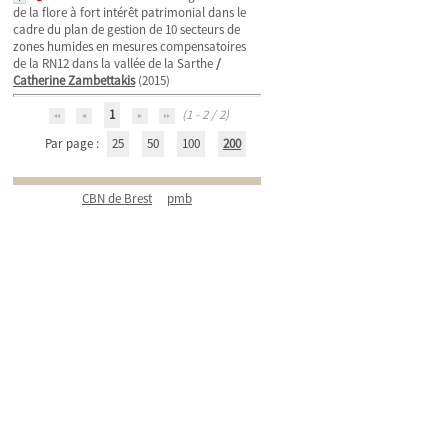
de la flore à fort intérêt patrimonial dans le
cadre du plan de gestion de 10 secteurs de
zones humides en mesures compensatoires
de la RN12 dans la vallée de la Sarthe
/
Catherine Zambettakis
(2015)
1
(1 - 2 / 2)
Par page :
25
50
100
200
CBN de Brest
pmb