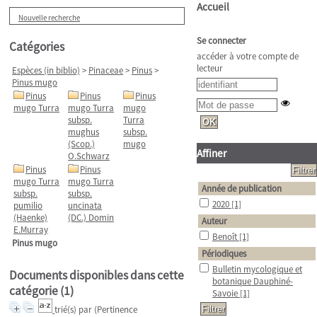
Accueil
Nouvelle recherche
Se connecter
Catégories
accéder à votre compte de
lecteur
Espèces (in biblio)
>
Pinaceae
>
Pinus
>
Pinus mugo
Pinus
Pinus
Pinus
mugo Turra
mugo Turra
mugo
subsp.
Turra
mughus
subsp.
(Scop.)
mugo
Affiner
O.Schwarz
Pinus
Pinus
mugo Turra
mugo Turra
Année de publication
subsp.
subsp.
2020
[1]
pumilio
uncinata
(Haenke)
(DC.) Domin
Auteur
E.Murray
Benoît
[1]
Pinus mugo
Périodiques
Bulletin mycologique et
Documents disponibles dans cette
botanique Dauphiné-
catégorie (
1
)
Savoie
[1]
trié(s) par
(Pertinence