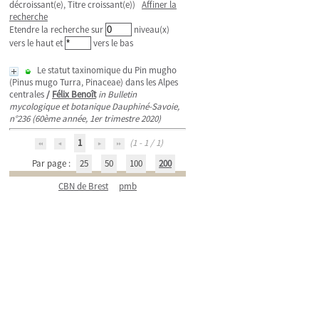
décroissant(e), Titre croissant(e))
Affiner la
recherche
Etendre la recherche sur
niveau(x)
vers le haut et
vers le bas
Le statut taxinomique du Pin mugho
(Pinus mugo Turra, Pinaceae) dans les Alpes
centrales
/
Félix Benoît
in Bulletin
mycologique et botanique Dauphiné-Savoie,
n°236 (60ème année, 1er trimestre 2020)
1
(1 - 1 / 1)
Par page :
25
50
100
200
CBN de Brest
pmb