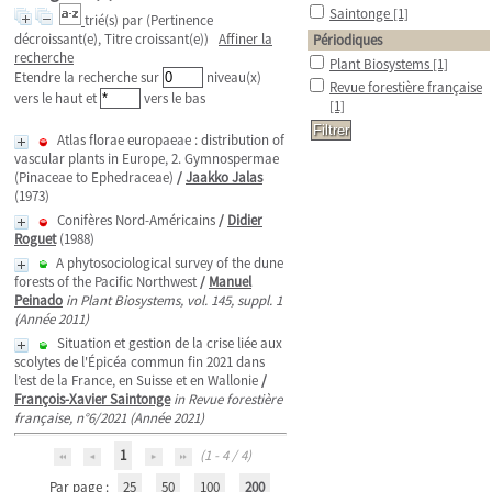
Saintonge
[1]
trié(s) par
(Pertinence
décroissant(e), Titre croissant(e))
Affiner la
Périodiques
recherche
Plant Biosystems
[1]
Etendre la recherche sur
niveau(x)
Revue forestière française
vers le haut et
vers le bas
[1]
Atlas florae europaeae : distribution of
vascular plants in Europe, 2. Gymnospermae
(Pinaceae to Ephedraceae)
/
Jaakko Jalas
(1973)
Conifères Nord-Américains
/
Didier
Roguet
(1988)
A phytosociological survey of the dune
forests of the Pacific Northwest
/
Manuel
Peinado
in Plant Biosystems, vol. 145, suppl. 1
(Année 2011)
Situation et gestion de la crise liée aux
scolytes de l'Épicéa commun fin 2021 dans
l’est de la France, en Suisse et en Wallonie
/
François-Xavier Saintonge
in Revue forestière
française, n°6/2021 (Année 2021)
1
(1 - 4 / 4)
Par page :
25
50
100
200