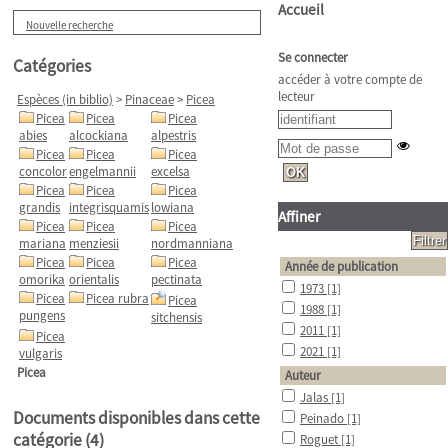
Accueil
Nouvelle recherche
Se connecter
Catégories
accéder à votre compte de
lecteur
Espèces (in biblio)
>
Pinaceae
>
Picea
Picea
Picea
Picea
abies
alcockiana
alpestris
Picea
Picea
Picea
concolor
engelmannii
excelsa
Picea
Picea
Picea
grandis
integrisquamis
lowiana
Affiner
Picea
Picea
Picea
mariana
menziesii
nordmanniana
Picea
Picea
Picea
Année de publication
omorika
orientalis
pectinata
1973
[1]
Picea
Picea rubra
Picea
1988
[1]
pungens
sitchensis
2011
[1]
Picea
2021
[1]
vulgaris
Picea
Auteur
Jalas
[1]
Documents disponibles dans cette
Peinado
[1]
catégorie (
4
)
Roguet
[1]