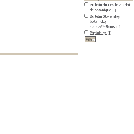
Bulletin du Cercle vaudois
de botanique
[1]
Bulletin Slovenskej
botanickej
spolo&#269;nosti
[1]
PhytoKeys
[1]