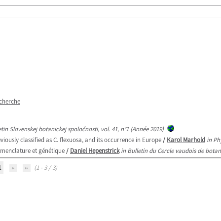
echerche
etin Slovenskej botanickej spoločnosti, vol. 41, n°1 (Année 2019)
iously classified as C. flexuosa, and its occurrence in Europe
/
Karol Marhold
in Ph
omenclature et génétique
/
Daniel Hepenstrick
in Bulletin du Cercle vaudois de bota
1
(1 - 3 / 3)