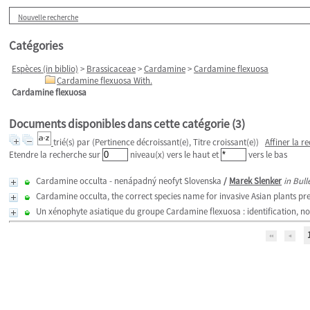
Nouvelle recherche
Catégories
Espèces (in biblio)
>
Brassicaceae
>
Cardamine
>
Cardamine flexuosa
Cardamine flexuosa With.
Cardamine flexuosa
Documents disponibles dans cette catégorie (
3
)
trié(s) par
(Pertinence décroissant(e), Titre croissant(e))
Affiner la r
Etendre la recherche sur
niveau(x) vers le haut et
vers le bas
Cardamine occulta - nenápadný neofyt Slovenska
/
Marek Slenker
in Bull
Cardamine occulta, the correct species name for invasive Asian plants prev
Un xénophyte asiatique du groupe Cardamine flexuosa : identification, n