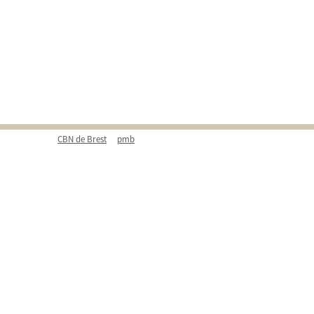
CBN de Brest
pmb