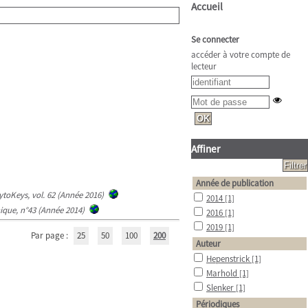
Accueil
Se connecter
accéder à votre compte de
lecteur
Affiner
Année de publication
ytoKeys, vol. 62 (Année 2016)
2014
[1]
nique, n°43 (Année 2014)
2016
[1]
2019
[1]
Par page :
25
50
100
200
Auteur
Hepenstrick
[1]
Marhold
[1]
Slenker
[1]
Périodiques