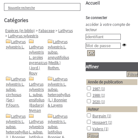
Accueil
Nouvelle recherche
Se connecter
Catégories
accéder à votre compte de
lecteur
Espèces (in biblio)
>
Fabaceae
>
Lathyrus
>
Lathyrus sylvestris
Lathyrus
Lathyrus
sylvestris L.
Lathyrus
sylvestris L.
sylvestris
subsp.
L. proles
angustifolius
pyrenaicus
(Medik.)
Affiner
(Jord.)
Rothm.
Rouy
Lathyrus
Lathyrus
Année de publication
sylvestris L.
Lathyrus
sylvestris L.
1987
[1]
subsp.
sylvestris
subsp.
cirrhosus
L. subsp.
heterophyllus
1988
[1]
(Ser.)
ensifolius
(L.) Bonnier
2020
[1]
P.Fourn.
(Badaro)
& Layens
Auteur
Nyman
Burguin
[1]
Lathyrus
Lathyrus
sylvestris L.
Lathyrus
sylvestris L.
Hossaert
[1]
subsp.
sylvestris
subsp.
Valero
[1]
heterophyllus
L. subsp.
latifolius
(L.) Bonnier
latifolius
Bonnier &