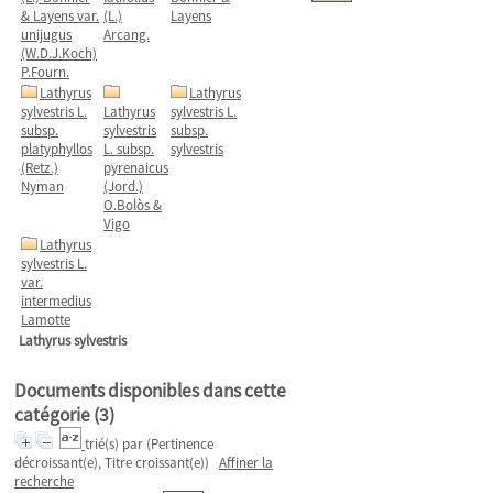
& Layens var.
(L.)
Layens
unijugus
Arcang.
(W.D.J.Koch)
P.Fourn.
Lathyrus
Lathyrus
sylvestris L.
Lathyrus
sylvestris L.
subsp.
sylvestris
subsp.
platyphyllos
L. subsp.
sylvestris
(Retz.)
pyrenaicus
Nyman
(Jord.)
O.Bolòs &
Vigo
Lathyrus
sylvestris L.
var.
intermedius
Lamotte
Lathyrus sylvestris
Documents disponibles dans cette
catégorie (
3
)
trié(s) par
(Pertinence
décroissant(e), Titre croissant(e))
Affiner la
recherche