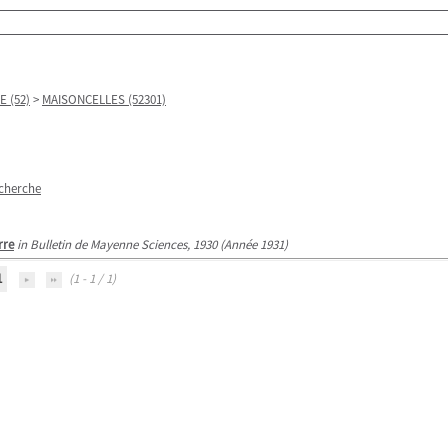
 (52)
>
MAISONCELLES (52301)
echerche
rre
in Bulletin de Mayenne Sciences, 1930 (Année 1931)
1
(1 - 1 / 1)