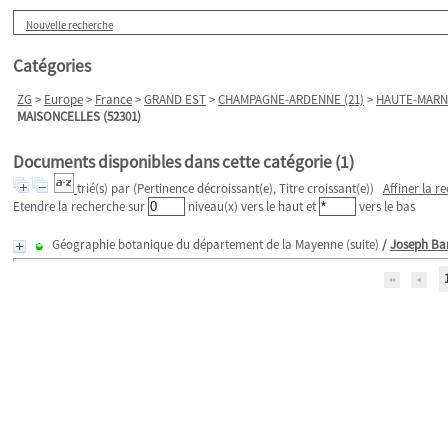
Nouvelle recherche
Catégories
ZG
>
Europe
>
France
>
GRAND EST
>
CHAMPAGNE-ARDENNE (21)
>
HAUTE-MARNE
MAISONCELLES (52301)
Documents disponibles dans cette catégorie (
1
)
trié(s) par
(Pertinence décroissant(e), Titre croissant(e))
Affiner la r
Etendre la recherche sur
niveau(x) vers le haut et
vers le bas
Géographie botanique du département de la Mayenne (suite)
/
Joseph Ba