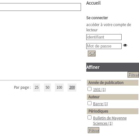
Accueil
Se connecter
accéder à votre compte de
lecteur
Affiner
Année de publication
Par page :
25
50
100
200
1931
[1]
Auteur
Barre
[1]
Périodiques
Bulletin de Mayenne
Sciences
[1]