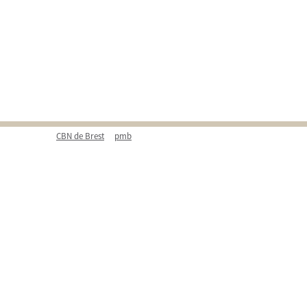
CBN de Brest
pmb