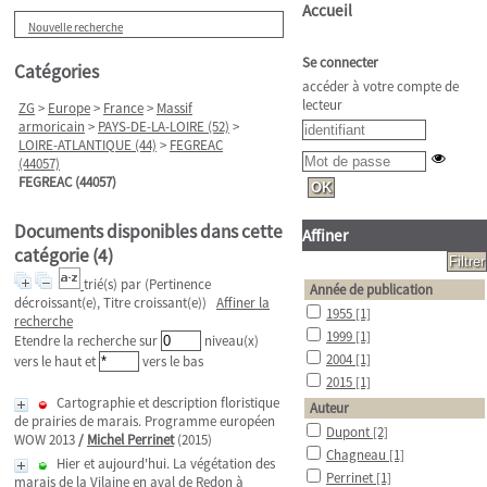
Accueil
Nouvelle recherche
Se connecter
Catégories
accéder à votre compte de
lecteur
ZG
>
Europe
>
France
>
Massif
armoricain
>
PAYS-DE-LA-LOIRE (52)
>
LOIRE-ATLANTIQUE (44)
>
FEGREAC
(44057)
FEGREAC (44057)
Documents disponibles dans cette
Affiner
catégorie (
4
)
trié(s) par
(Pertinence
Année de publication
décroissant(e), Titre croissant(e))
Affiner la
1955
[1]
recherche
1999
[1]
Etendre la recherche sur
niveau(x)
2004
[1]
vers le haut et
vers le bas
2015
[1]
Cartographie et description floristique
Auteur
de prairies de marais. Programme européen
Dupont
[2]
WOW 2013
/
Michel Perrinet
(2015)
Chagneau
[1]
Hier et aujourd'hui. La végétation des
Perrinet
[1]
marais de la Vilaine en aval de Redon à