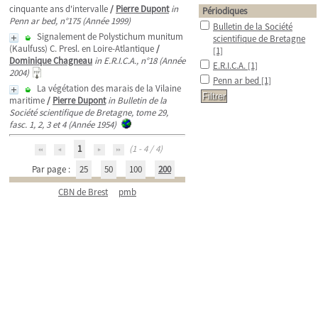
cinquante ans d'intervalle
/
Pierre Dupont
in
Périodiques
Penn ar bed, n°175 (Année 1999)
Bulletin de la Société
Signalement de Polystichum munitum
scientifique de Bretagne
(Kaulfuss) C. Presl. en Loire-Atlantique
/
[1]
Dominique Chagneau
in E.R.I.C.A., n°18 (Année
E.R.I.C.A.
[1]
2004)
Penn ar bed
[1]
La végétation des marais de la Vilaine
maritime
/
Pierre Dupont
in Bulletin de la
Société scientifique de Bretagne, tome 29,
fasc. 1, 2, 3 et 4 (Année 1954)
1
(1 - 4 / 4)
Par page :
25
50
100
200
CBN de Brest
pmb