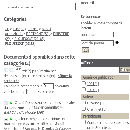
Accueil
Nouvelle recherche
Se connecter
Catégories
accéder à votre compte de
lecteur
ZG
>
Europe
>
France
>
Massif
armoricain
>
BRETAGNE (53)
>
FINISTERE
(29)
>
PLOUESCAT (29185)
PLOUESCAT (29185)
Documents disponibles dans cette
catégorie (
2
)
Affiner
trié(s) par
(Pertinence
décroissant(e), Titre croissant(e))
Affiner la
Année de publication
recherche
1984
[1]
Etendre la recherche sur
niveau(x)
1993
[1]
vers le haut et
vers le bas
Auteur
Orchidées des zones humides littorales
Dizerbo
[1]
du nord-Finistère
/
Xavier Grémillet
in
Grémillet
[1]
E.R.I.C.A., n°4 (Année 1993)
Périodiques
Quelques végétaux maritimes et
Compte rendu des séances
marins apparus sur les côtes du Massif
de la Société de
Armoricain
/
Auguste H. Dizerbo
in Compte