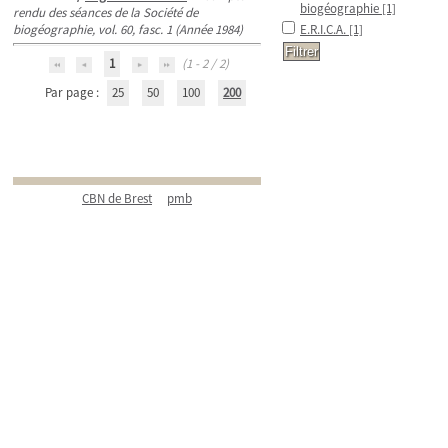
biogéographie
[1]
rendu des séances de la Société de
biogéographie, vol. 60, fasc. 1 (Année 1984)
E.R.I.C.A.
[1]
1
(1 - 2 / 2)
Par page :
25
50
100
200
CBN de Brest
pmb