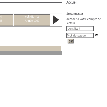
Accueil
Se connecter
°4
vol. 68, n°2
accéder à votre compte de
67
Année 1969
lecteur