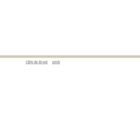
CBN de Brest
pmb