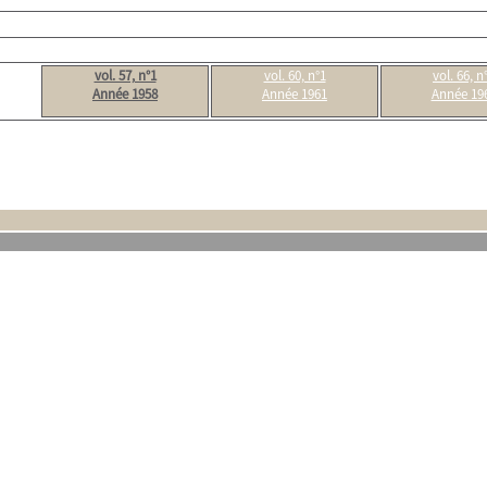
vol. 57, n°1
vol. 60, n°1
vol. 66, n
Année 1958
Année 1961
Année 19