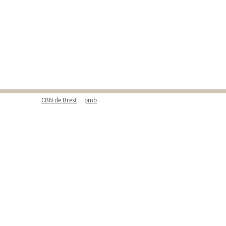
CBN de Brest
pmb