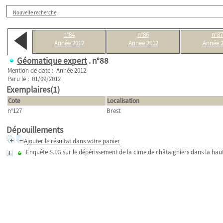
Nouvelle recherche
n°84
n°86
n°87
Année 2012
Année 2012
Année 
Géomatique expert
.
n°88
Mention de date : Année 2012
Paru le : 01/09/2012
Exemplaires(1)
Cote
Localisation
n°127
Brest
Dépouillements
Ajouter le résultat dans votre panier
Enquête S.I.G sur le dépérissement de la cime de châtaigniers dans la haute