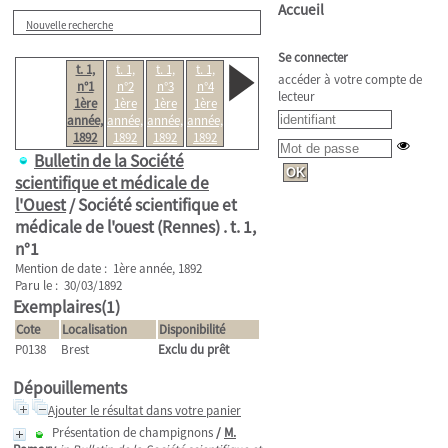
Accueil
Nouvelle recherche
Se connecter
t. 1,
t. 1,
t. 1,
t. 1,
accéder à votre compte de
n°1
n°2
n°3
n°4
lecteur
1ère
1ère
1ère
1ère
année,
année,
année,
année,
1892
1892
1892
1892
Bulletin de la Société
scientifique et médicale de
l'Ouest
/ Société scientifique et
médicale de l'ouest (Rennes) .
t. 1,
n°1
Mention de date : 1ère année, 1892
Paru le : 30/03/1892
Exemplaires(1)
Cote
Localisation
Disponibilité
P0138
Brest
Exclu du prêt
Dépouillements
Ajouter le résultat dans votre panier
Présentation de champignons
/
M.