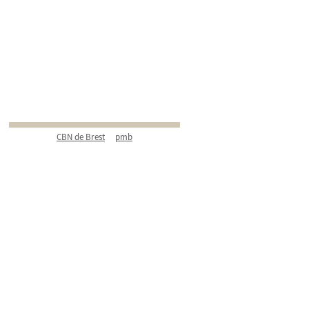
CBN de Brest
pmb