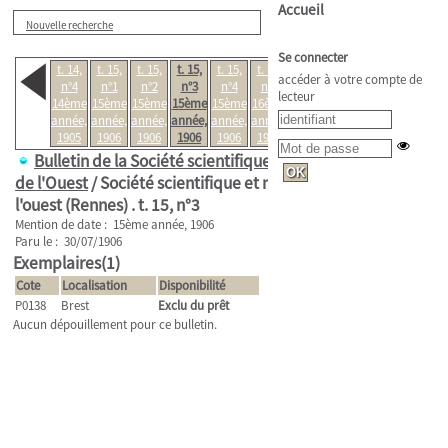
Accueil
Nouvelle recherche
Se connecter
t. 14,
t. 15,
t. 15,
t. 15,
t. 15,
t. 16,
t. 16,
accéder à votre compte de
n°4
n°1
n°2
n°3
n°4
n°1
n°2-3
lecteur
14ème
15ème
15ème
15ème
15ème
16ème
16ème
année,
année,
année,
année,
année,
année,
année,
1905
1906
1906
1906
1906
1907
1907
Bulletin de la Société scientifique et médicale
de l'Ouest
/ Société scientifique et médicale de
l'ouest (Rennes) .
t. 15, n°3
Mention de date : 15ème année, 1906
Paru le : 30/07/1906
Exemplaires(1)
Cote
Localisation
Disponibilité
P0138
Brest
Exclu du prêt
Aucun dépouillement pour ce bulletin.