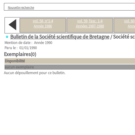
Nouvelle recherche
vol. 58, n°1-4
vol. 59, fasc. 1-4
vol. 60
Année 1986
Années 1987-1988
Anné
Bulletin de la Société scientifique de Bretagne
/ Société sc
Mention de date : Année 1990
Paru le : 01/01/1990
Exemplaires(0)
Disponibilité
aucun exemplaire
Aucun dépouillement pour ce bulletin.