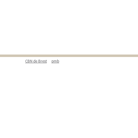
CBN de Brest
pmb