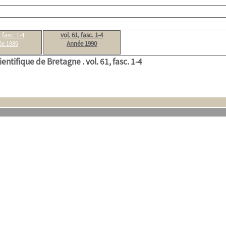
, fasc. 1-4
vol. 61, fasc. 1-4
e 1989
Année 1990
ientifique de Bretagne .
vol. 61, fasc. 1-4