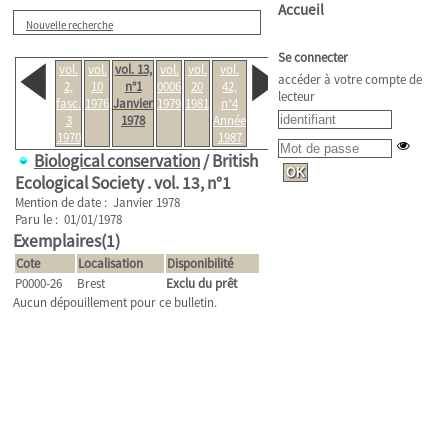
Accueil
Nouvelle recherche
Se connecter
vol.
vol.
vol. 13,
vol.
vol.
vol.
accéder à votre compte de
2,
10
n°1
0006
20
42,
lecteur
fasc.
1976
Janvier
1979
1981
n°4
3
1978
Année
1970
1987
Biological conservation
/ British
Ecological Society .
vol. 13, n°1
Mention de date : Janvier 1978
Paru le : 01/01/1978
Exemplaires(1)
Cote
Localisation
Disponibilité
P0000-26
Brest
Exclu du prêt
Aucun dépouillement pour ce bulletin.