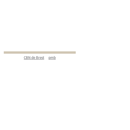
CBN de Brest
pmb