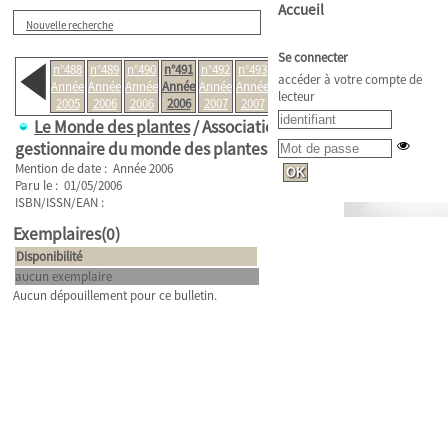
Accueil
Nouvelle recherche
Se connecter
n°488
n°489
n°490
n°491
n°492
n°493
n°494
accéder à votre compte de
Année
Année
Année
Année
Année
Année
Année
lecteur
2005
2006
2006
2006
2007
2007
2007
Le Monde des plantes
/ Association
gestionnaire du monde des plantes .
n°491
Mention de date : Année 2006
Paru le : 01/05/2006
ISBN/ISSN/EAN :
Exemplaires(0)
Disponibilité
aucun exemplaire
Aucun dépouillement pour ce bulletin.