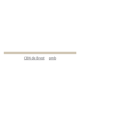
CBN de Brest
pmb