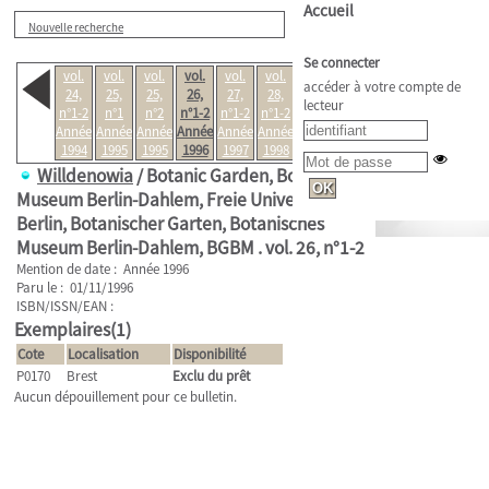
Accueil
Nouvelle recherche
Se connecter
vol.
vol.
vol.
vol.
vol.
vol.
vol.
accéder à votre compte de
24,
25,
25,
26,
27,
28,
29,
lecteur
n°1-2
n°1
n°2
n°1-2
n°1-2
n°1-2
n°1-2
Année
Année
Année
Année
Année
Année
Année
1994
1995
1995
1996
1997
1998
1999
Willdenowia
/ Botanic Garden, Botanical
Museum Berlin-Dahlem, Freie Universität
Berlin, Botanischer Garten, Botanisches
Museum Berlin-Dahlem, BGBM .
vol. 26, n°1-2
Mention de date : Année 1996
Paru le : 01/11/1996
ISBN/ISSN/EAN :
Exemplaires(1)
Cote
Localisation
Disponibilité
P0170
Brest
Exclu du prêt
Aucun dépouillement pour ce bulletin.