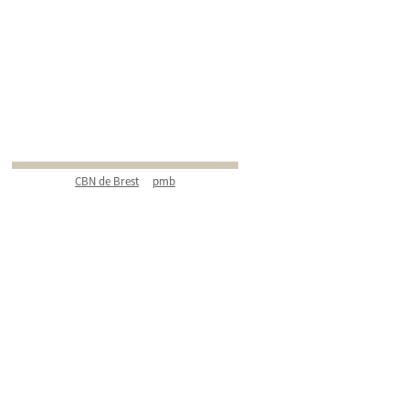
CBN de Brest
pmb