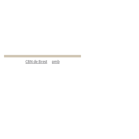
CBN de Brest
pmb