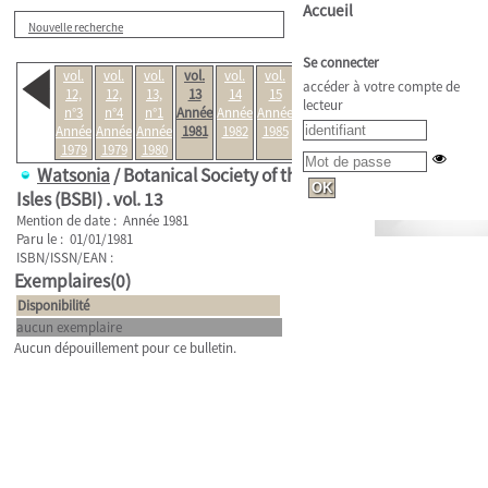
Accueil
Nouvelle recherche
Se connecter
vol.
vol.
vol.
vol.
vol.
vol.
vol.
accéder à votre compte de
12,
12,
13,
13
14
15
16
lecteur
n°3
n°4
n°1
Année
Année
Année
Année
Année
Année
Année
1981
1982
1985
1986
1979
1979
1980
Watsonia
/ Botanical Society of the British
Isles (BSBI) .
vol. 13
Mention de date : Année 1981
Paru le : 01/01/1981
ISBN/ISSN/EAN :
Exemplaires(0)
Disponibilité
aucun exemplaire
Aucun dépouillement pour ce bulletin.