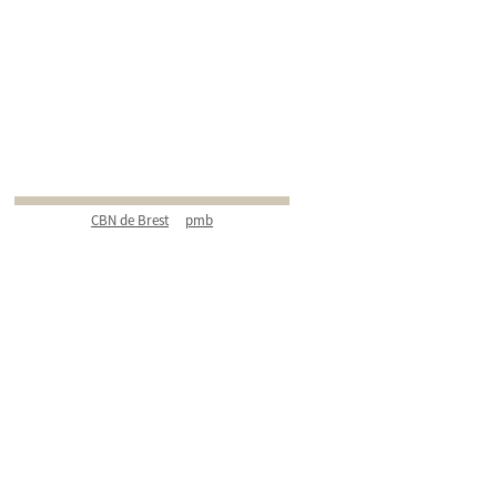
CBN de Brest
pmb