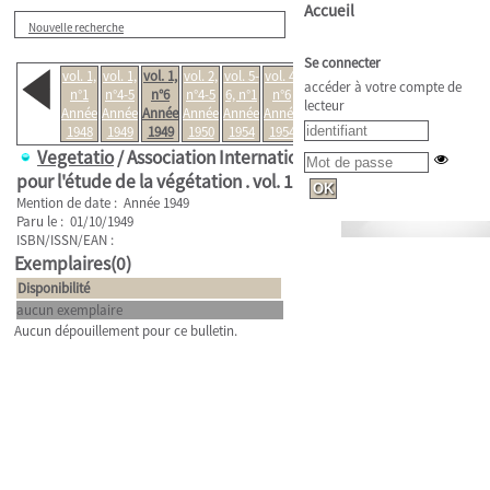
Accueil
Nouvelle recherche
Se connecter
vol. 1,
vol. 1,
vol. 1,
vol. 2,
vol. 5-
vol. 4,
accéder à votre compte de
n°1
n°4-5
n°6
n°4-5
6, n°1
n°6
lecteur
Année
Année
Année
Année
Année
Année
1948
1949
1949
1950
1954
1954
Vegetatio
/ Association Internationale
pour l'étude de la végétation .
vol. 1, n°6
Mention de date : Année 1949
Paru le : 01/10/1949
ISBN/ISSN/EAN :
Exemplaires(0)
Disponibilité
aucun exemplaire
Aucun dépouillement pour ce bulletin.