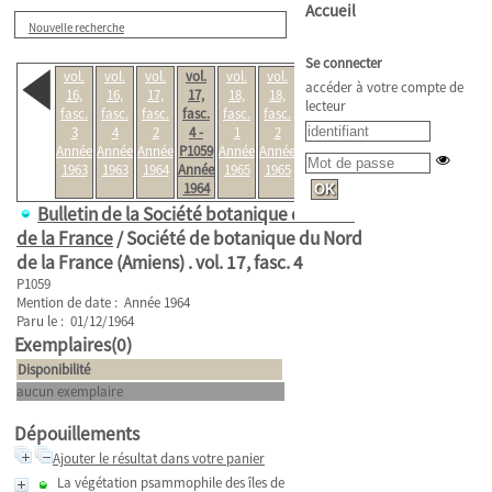
Accueil
Nouvelle recherche
Se connecter
vol.
vol.
vol.
vol.
vol.
vol.
vol.
accéder à votre compte de
16,
16,
17,
17,
18,
18,
19,
lecteur
fasc.
fasc.
fasc.
fasc.
fasc.
fasc.
fasc.
3
4
2
4 -
1
2
4
Année
Année
Année
P1059
Année
Année
Année
1963
1963
1964
Année
1965
1965
1966
1964
Bulletin de la Société botanique du Nord
de la France
/ Société de botanique du Nord
de la France (Amiens) .
vol. 17, fasc. 4
P1059
Mention de date : Année 1964
Paru le : 01/12/1964
Exemplaires(0)
Disponibilité
aucun exemplaire
Dépouillements
Ajouter le résultat dans votre panier
La végétation psammophile des îles de