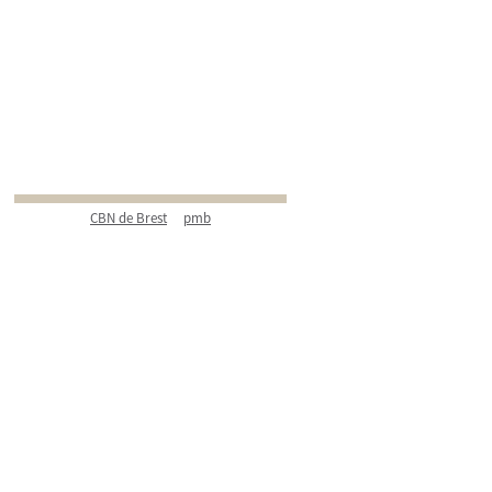
CBN de Brest
pmb