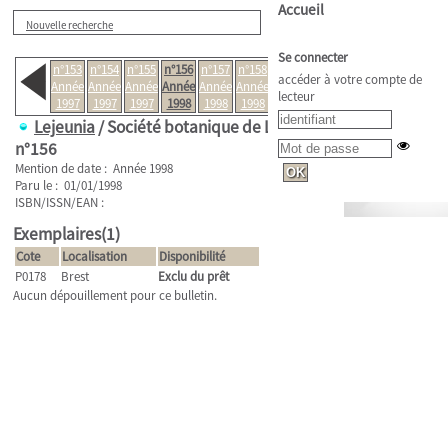
Accueil
Nouvelle recherche
Se connecter
n°153
n°154
n°155
n°156
n°157
n°158
n°159
accéder à votre compte de
Année
Année
Année
Année
Année
Année
Année
lecteur
1997
1997
1997
1998
1998
1998
1999
Lejeunia
/ Société botanique de Liège .
n°156
Mention de date : Année 1998
Paru le : 01/01/1998
ISBN/ISSN/EAN :
Exemplaires(1)
Cote
Localisation
Disponibilité
P0178
Brest
Exclu du prêt
Aucun dépouillement pour ce bulletin.