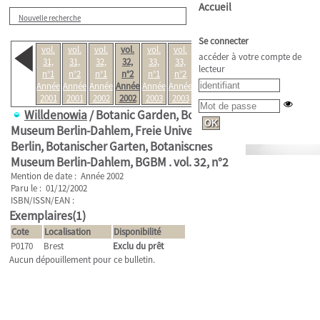
Accueil
Nouvelle recherche
Se connecter
vol.
vol.
vol.
vol.
vol.
vol.
vol.
accéder à votre compte de
31,
31,
32,
32,
33,
33,
34,
lecteur
n°1
n°2
n°1
n°2
n°1
n°2
n°1
Année
Année
Année
Année
Année
Année
Année
2001
2001
2002
2002
2003
2003
2004
Willdenowia
/ Botanic Garden, Botanical
Museum Berlin-Dahlem, Freie Universität
Berlin, Botanischer Garten, Botanisches
Museum Berlin-Dahlem, BGBM .
vol. 32, n°2
Mention de date : Année 2002
Paru le : 01/12/2002
ISBN/ISSN/EAN :
Exemplaires(1)
Cote
Localisation
Disponibilité
P0170
Brest
Exclu du prêt
Aucun dépouillement pour ce bulletin.