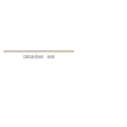
CBN de Brest
pmb