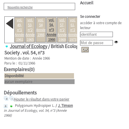
Accueil
Nouvelle recherche
Se connecter
vol.
vol.
vol.
vol.
vol.
vol.
vol.
accéder à votre compte de
49,
53,
54
54,
57,
61,
61,
lecteur
n°1
n°2
Année
n°3
n°2
n°2
n°3
Année
Année
1966
Année
Année
Année
Année
1961
1965
1966
1969
1973
1973
Journal of Ecology
/ British Ecological
Society .
vol. 54, n°3
Mention de date : Année 1966
Paru le : 01/11/1966
Exemplaires(0)
Disponibilité
aucun exemplaire
Dépouillements
Ajouter le résultat dans votre panier
Polygonum Hydropiper L.
/
J. Timson
in Journal of Ecology, vol. 54, n°3 (Année
1966)