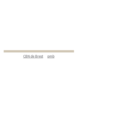
CBN de Brest
pmb