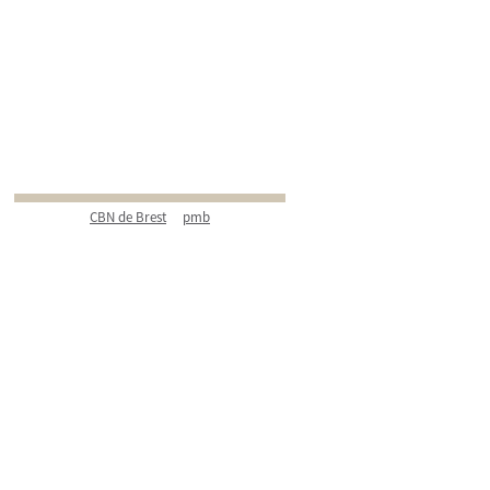
CBN de Brest
pmb