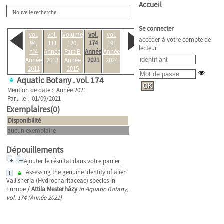
Accueil
Nouvelle recherche
Se connecter
vol.
vol.
Volume
vol.
vol.
accéder à votre compte de
94,
111
120,
174
191
lecteur
n°4
Année
Part B
Année
Année
Année
2013
Année
2021
2024
2011
2015
Aquatic Botany
.
vol. 174
Mention de date : Année 2021
Paru le : 01/09/2021
Exemplaires(0)
Disponibilité
aucun exemplaire
Dépouillements
Ajouter le résultat dans votre panier
Assessing the genuine identity of alien
Vallisneria (Hydrocharitaceae) species in
Europe
/
Attila Mesterházy
in Aquatic Botany,
vol. 174 (Année 2021)