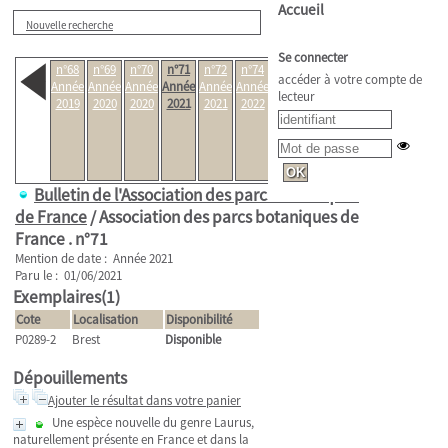
Accueil
Nouvelle recherche
Se connecter
n°68
n°69
n°70
n°71
n°72
n°74
n°76 -
accéder à votre compte de
Année
Année
Année
Année
Année
Année
Bulletin
lecteur
2019
2020
2020
2021
2021
2022
spécial
50ème
anniversaire
1973-2023
Année 2023
Bulletin de l'Association des parcs botaniques
de France
/ Association des parcs botaniques de
France .
n°71
Mention de date : Année 2021
Paru le : 01/06/2021
Exemplaires(1)
Cote
Localisation
Disponibilité
P0289-2
Brest
Disponible
Dépouillements
Ajouter le résultat dans votre panier
Une espèce nouvelle du genre Laurus,
naturellement présente en France et dans la