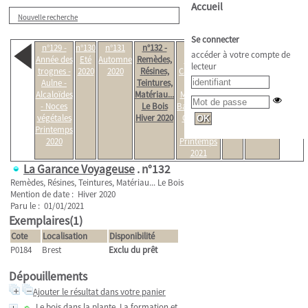
Accueil
Nouvelle recherche
Se connecter
n°129 -
n°130
n°131
n°132 -
n°133 -
n°134
n°135
accéder à votre compte de
Année des
Eté
Automne
Remèdes,
Bryone,
Eté
Automne
lecteur
trognes -
2020
2020
Résines,
Calendula,
2021
2021
Aulne -
Teintures,
Cade,
Alcaloïdes
Matériau...
Madeleine
- Noces
Le Bois
Basseporte,
végétales
Hiver 2020
Gregorio
Printemps
Lopez
2020
Printemps
2021
La Garance Voyageuse
.
n°132
Remèdes, Résines, Teintures, Matériau... Le Bois
Mention de date : Hiver 2020
Paru le : 01/01/2021
Exemplaires(1)
Cote
Localisation
Disponibilité
P0184
Brest
Exclu du prêt
Dépouillements
Ajouter le résultat dans votre panier
Le bois dans la plante. La formation et