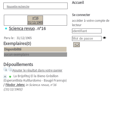
Accueil
Nouvelle recherche
Se connecter
n°16
accéder à votre compte de
31/12/1965
lecteur
Scienca revuo
.
n°16
Paru le : 31/12/1965
Exemplaires(0)
Disponibilité
aucun exemplaire
Dépouillements
Ajouter le résultat dans votre panier
La Brijofitoj El la Bieno Grésillon
(Esperantlista Kultlurdomo - Baugé Franrujo)
/
Féodor Jelenc
in Scienca revuo, n°16
([31/12/1965])