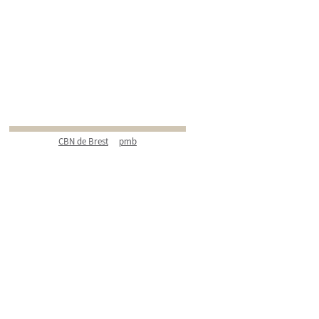
CBN de Brest
pmb