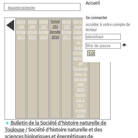
Accueil
Nouvelle recherche
Se connecter
tome
tome
tome
tome
tome
tome 154
tome
accéder à votre compte de
149
150
151
152
153
suppl. -
154
lecteur
Année
Année
Année
Année
Année
Table des
Année
2013
2014
2016
2016
2017
matières
2018
de la
Société
d'histoire
naturelle
de
Toulouse
pour la
période
1966-
2015
(tome
101 à
151)
Année
2018
Bulletin de la Société d'histoire naturelle de
Toulouse
/ Société d'histoire naturelle et des
sciences biologiques et énergétiques de