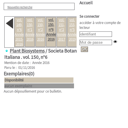
Accueil
Nouvelle recherche
Se connecter
vol.
vol.
vol.
vol.
vol.
vol.
vol.
accéder à votre compte de
149,
150,
150,
150,
151,
153,
157,
lecteur
n°6
n°1
n°2
n°6
n°2
n°5
n°2
Année
Année
Année
Année
Année
Année
Année
2015-
2016
2016
2016
2017
2019
2023
2016
Plant Biosystems
/ Societa Botanica
Italiana .
vol. 150, n°6
Mention de date : Année 2016
Paru le : 01/11/2016
Exemplaires(0)
Disponibilité
aucun exemplaire
Aucun dépouillement pour ce bulletin.