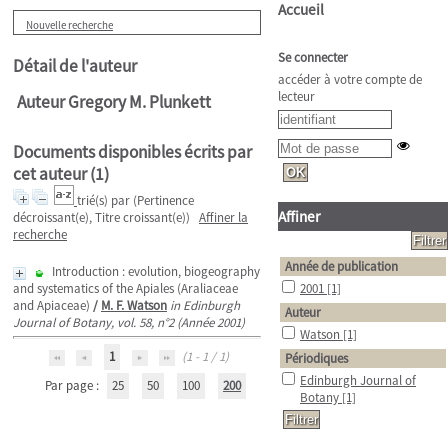
Accueil
Nouvelle recherche
Se connecter
Détail de l'auteur
accéder à votre compte de
lecteur
Auteur Gregory M. Plunkett
Documents disponibles écrits par
cet auteur (
1
)
trié(s) par
(Pertinence
Affiner
décroissant(e), Titre croissant(e))
Affiner la
recherche
Année de publication
Introduction : evolution, biogeography
and systematics of the Apiales (Araliaceae
2001
[1]
and Apiaceae)
/
M. F. Watson
in Edinburgh
Auteur
Journal of Botany, vol. 58, n°2 (Année 2001)
Watson
[1]
1
(1 - 1 / 1)
Périodiques
Edinburgh Journal of
Par page :
25
50
100
200
Botany
[1]