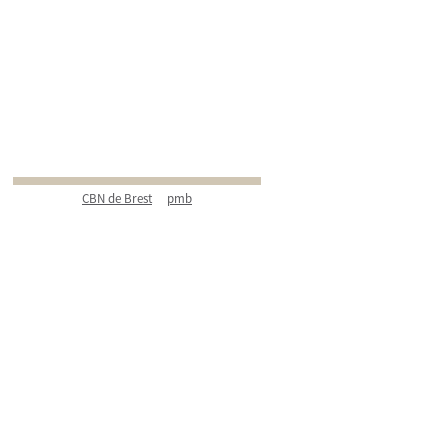
CBN de Brest
pmb