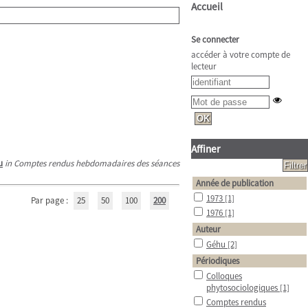
Accueil
Se connecter
accéder à votre compte de
lecteur
Affiner
u
in Comptes rendus hebdomadaires des séances
Année de publication
1973
[1]
Par page :
25
50
100
200
1976
[1]
Auteur
Géhu
[2]
Périodiques
Colloques
phytosociologiques
[1]
Comptes rendus