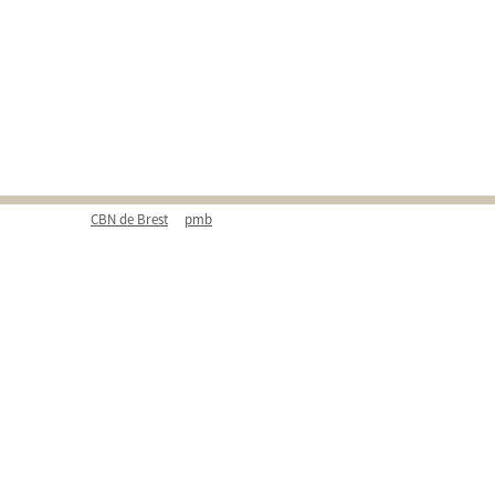
CBN de Brest
pmb