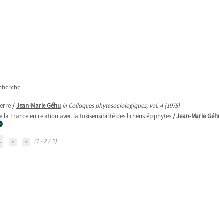
echerche
terre
/
Jean-Marie Géhu
in Colloques phytosociologiques, vol. 4 (1975)
la France en relation avec la toxisensibilité des lichens épiphytes
/
Jean-Marie Géh
1
(1 - 2 / 2)