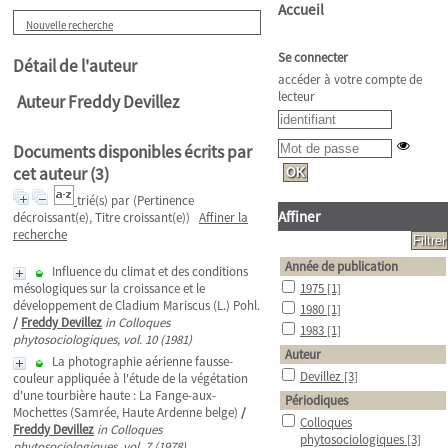
Accueil
Nouvelle recherche
Se connecter
Détail de l'auteur
accéder à votre compte de
lecteur
Auteur Freddy Devillez
Documents disponibles écrits par
cet auteur (
3
)
trié(s) par
(Pertinence
Affiner
décroissant(e), Titre croissant(e))
Affiner la
recherche
Année de publication
Influence du climat et des conditions
mésologiques sur la croissance et le
1975
[1]
développement de Cladium Mariscus (L.) Pohl.
1980
[1]
/
Freddy Devillez
in Colloques
1983
[1]
phytosociologiques, vol. 10 (1981)
Auteur
La photographie aérienne fausse-
Devillez
[3]
couleur appliquée à l'étude de la végétation
d'une tourbière haute : La Fange-aux-
Périodiques
Mochettes (Samrée, Haute Ardenne belge)
/
Colloques
Freddy Devillez
in Colloques
phytosociologiques
[3]
phytosociologiques, vol. 7 (1978)