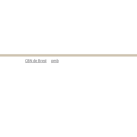
CBN de Brest
pmb