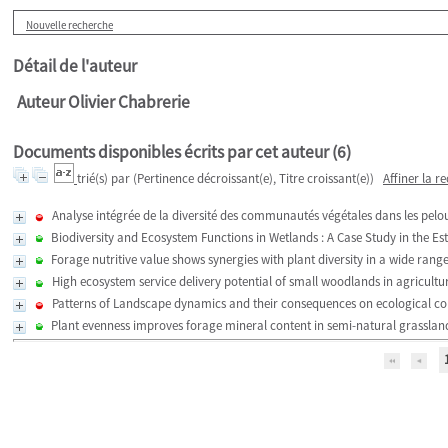
Nouvelle recherche
Détail de l'auteur
Auteur Olivier Chabrerie
Documents disponibles écrits par cet auteur (
6
)
trié(s) par
(Pertinence décroissant(e), Titre croissant(e))
Affiner la r
Analyse intégrée de la diversité des communautés végétales dans les pelous
Biodiversity and Ecosystem Functions in Wetlands : A Case Study in the Est
Forage nutritive value shows synergies with plant diversity in a wide rang
High ecosystem service delivery potential of small woodlands in agricultu
Patterns of Landscape dynamics and their consequences on ecological com
Plant evenness improves forage mineral content in semi-natural grasslan