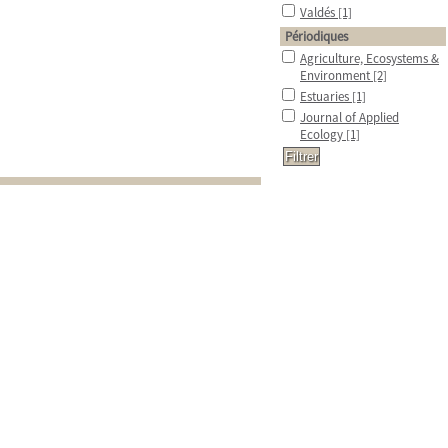
Valdés
[1]
Périodiques
Agriculture, Ecosystems &
Environment
[2]
Estuaries
[1]
Journal of Applied
Ecology
[1]