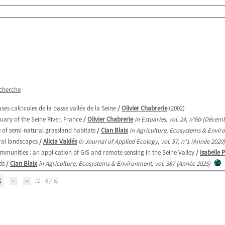
echerche
es calcicoles de la basse vallée de la Seine
/
Olivier Chabrerie
(2002)
uary of the Seine River, France
/
Olivier Chabrerie
in Estuaries, vol. 24, n°6b (Décem
e of semi-natural grassland habitats
/
Cian Blaix
in Agriculture, Ecosystems & Enviro
ral landscapes
/
Alicia Valdés
in Journal of Applied Ecology, vol. 57, n°1 (Année 2020)
munities : an application of GIS and remote sensing in the Seine Valley
/
Isabelle
ds
/
Cian Blaix
in Agriculture, Ecosystems & Environment, vol. 387 (Année 2025)
1
(1 - 6 / 6)