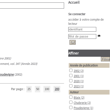
Accueil
Se connecter
accéder à votre compte de
lecteur
Affiner
bre 2001)
nment, vol. 347 (Année 2023)
Année de publication
2002
[2]
 Poudevigne
(2002)
2001
[1]
2020
[1]
2023
[1]
Par page :
25
50
100
200
Auteur
Blaix
[2]
Chabrerie
[2]
Poudevigne
[1]