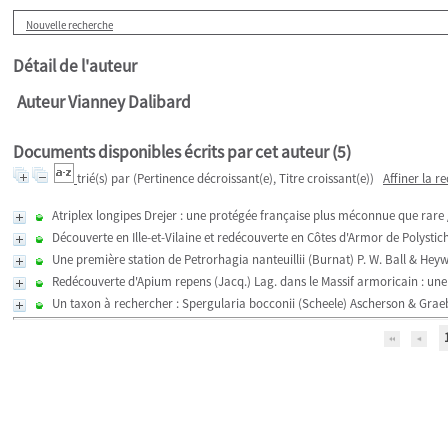
Nouvelle recherche
Détail de l'auteur
Auteur Vianney Dalibard
Documents disponibles écrits par cet auteur (
5
)
trié(s) par
(Pertinence décroissant(e), Titre croissant(e))
Affiner la r
Atriplex longipes Drejer : une protégée française plus méconnue que rare
Découverte en Ille-et-Vilaine et redécouverte en Côtes d'Armor de Polystic
Une première station de Petrorhagia nanteuillii (Burnat) P. W. Ball & He
Redécouverte d'Apium repens (Jacq.) Lag. dans le Massif armoricain : une 
Un taxon à rechercher : Spergularia bocconii (Scheele) Ascherson & Grae