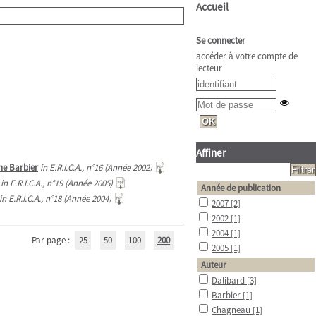
Accueil
Se connecter
accéder à votre compte de
lecteur
Affiner
ne Barbier
in E.R.I.C.A., n°16 (Année 2002)
in E.R.I.C.A., n°19 (Année 2005)
Année de publication
in E.R.I.C.A., n°18 (Année 2004)
2007
[2]
2002
[1]
2004
[1]
Par page :
25
50
100
200
2005
[1]
Auteur
Dalibard
[3]
Barbier
[1]
Chagneau
[1]