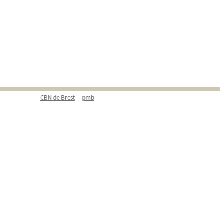
CBN de Brest
pmb