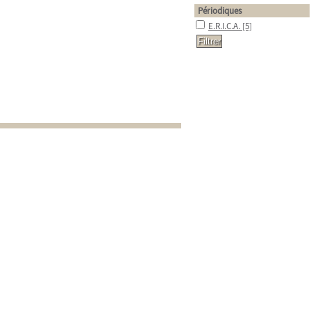
Périodiques
E.R.I.C.A.
[5]