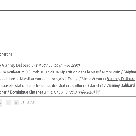
echerche
/
Vianney Dalibard
in E.R.I.C.A., n°20 (Année 2007)
hum aculeatum (L.) Roth. Bilan de sa répartition dans le Massif armoricain
/
Stépha
ywood dans le Massif armoricain français à Erquy (Côtes d'Armor)
/
Vianney Dalibard
nouvelle station dans les dunes des Moitiers-d'Allonne (Manche)
/
Vianney Dalibard
bner
/
Dominique Chagneau
in E.R.I.C.A., n°20 (Année 2007)
1
(1 - 5 / 5)