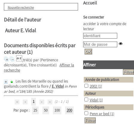
Accueil
Nouvelle recherche
Se connecter
Détail de l'auteur
accéder à votre compte de
lecteur
Auteur E. Vidal
Documents disponibles écrits par
cet auteur (
1
)
trié(s) par
(Pertinence
Affiner
décroissant(e), Titre croissant(e))
Affiner la
recherche
Année de publication
Les îles de Marseille ou quand les
goélands contrôlent la flore
/
E. Vidal
in Penn
2002
[1]
ar bed, n°184/185 (Année 2002)
Auteur
Vidal
[1]
1
(1 - 1 / 1)
Périodiques
Par page :
25
50
100
200
Penn ar bed
[1]