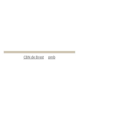
CBN de Brest
pmb