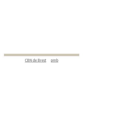
CBN de Brest
pmb