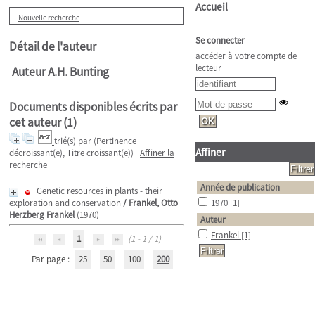
Accueil
Nouvelle recherche
Se connecter
Détail de l'auteur
accéder à votre compte de
lecteur
Auteur A.H. Bunting
Documents disponibles écrits par
cet auteur (
1
)
trié(s) par
(Pertinence
Affiner
décroissant(e), Titre croissant(e))
Affiner la
recherche
Année de publication
Genetic resources in plants - their
exploration and conservation
/
Frankel, Otto
1970
[1]
Herzberg Frankel
(1970)
Auteur
Frankel
[1]
1
(1 - 1 / 1)
Par page :
25
50
100
200