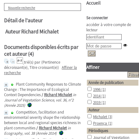
Accueil
Nouvelle recherche
Se connecter
Détail de l'auteur
accéder à votre compte de
lecteur
Auteur Richard Michalet
Documents disponibles écrits par
cet auteur (
4
)
trié(s) par
(Pertinence
Affiner
décroissant(e), Titre croissant(e))
Affiner la
recherche
Année de publication
Plant Community Responses to Climate
Change : The Importance of Ecological
1996
[1]
Context Dependencies
/
Richard Michalet
in
2014
[1]
Journal of Vegetation Science, vol. 36, n°2
2019
[1]
(Année 2025)
Auteur
Competition, facilitation and
Michalet
[3]
environmental severity shape the relationship
between local and regional species richness in
Proença
[1]
plant communities
/
Richard Michalet
in
Périodiques
Ecography, vol. 38 (Année 2014)
Journal of Vegetation