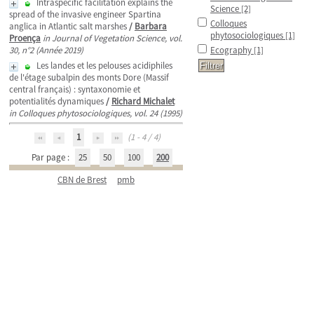
Intraspecific facilitation explains the
Science
[2]
spread of the invasive engineer Spartina
Colloques
anglica in Atlantic salt marshes
/
Barbara
phytosociologiques
[1]
Proença
in Journal of Vegetation Science, vol.
30, n°2 (Année 2019)
Ecography
[1]
Les landes et les pelouses acidiphiles
de l'étage subalpin des monts Dore (Massif
central français) : syntaxonomie et
potentialités dynamiques
/
Richard Michalet
in Colloques phytosociologiques, vol. 24 (1995)
1
(1 - 4 / 4)
Par page :
25
50
100
200
CBN de Brest
pmb