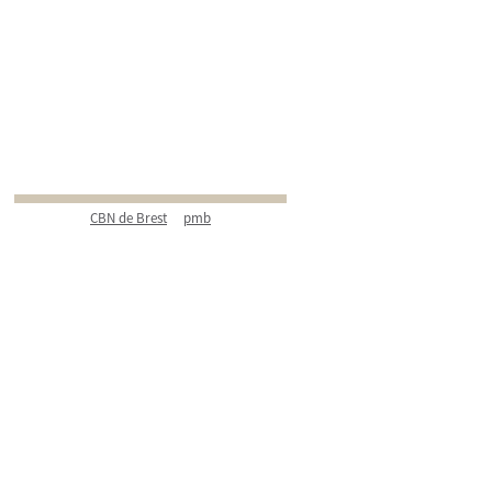
CBN de Brest
pmb