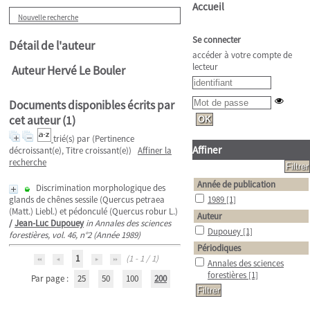
Accueil
Nouvelle recherche
Se connecter
Détail de l'auteur
accéder à votre compte de
lecteur
Auteur Hervé Le Bouler
Documents disponibles écrits par
cet auteur (
1
)
trié(s) par
(Pertinence
Affiner
décroissant(e), Titre croissant(e))
Affiner la
recherche
Année de publication
Discrimination morphologique des
glands de chênes sessile (Quercus petraea
1989
[1]
(Matt.) Liebl.) et pédonculé (Quercus robur L.)
Auteur
/
Jean-Luc Dupouey
in Annales des sciences
Dupouey
[1]
forestières, vol. 46, n°2 (Année 1989)
Périodiques
1
(1 - 1 / 1)
Annales des sciences
forestières
[1]
Par page :
25
50
100
200