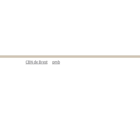
CBN de Brest
pmb