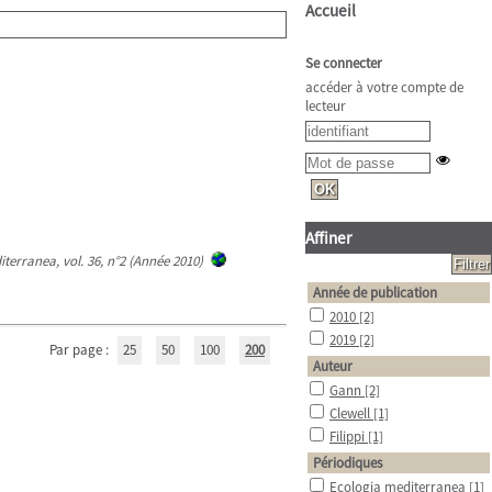
Accueil
Se connecter
accéder à votre compte de
lecteur
Affiner
terranea, vol. 36, n°2 (Année 2010)
Année de publication
2010
[2]
2019
[2]
Par page :
25
50
100
200
Auteur
Gann
[2]
Clewell
[1]
Filippi
[1]
Périodiques
Ecologia mediterranea
[1]