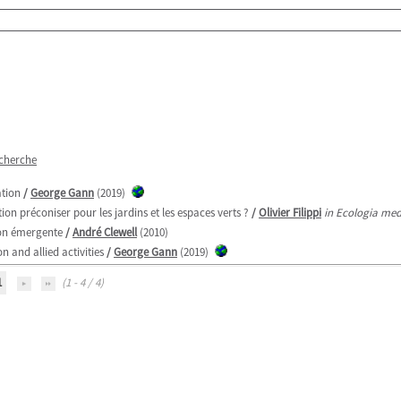
echerche
ation
/
George Gann
(2019)
tion préconiser pour les jardins et les espaces verts ?
/
Olivier Filippi
in Ecologia medi
sion émergente
/
André Clewell
(2010)
n and allied activities
/
George Gann
(2019)
1
(1 - 4 / 4)