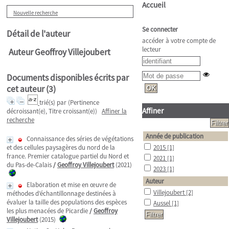
Accueil
Nouvelle recherche
Se connecter
Détail de l'auteur
accéder à votre compte de
lecteur
Auteur Geoffroy Villejoubert
Documents disponibles écrits par
cet auteur (
3
)
trié(s) par
(Pertinence
Affiner
décroissant(e), Titre croissant(e))
Affiner la
recherche
Année de publication
Connaissance des séries de végétations
et des cellules paysagères du nord de la
2015
[1]
france. Premier catalogue partiel du Nord et
2021
[1]
du Pas-de-Calais
/
Geoffroy Villejoubert
(2021)
2023
[1]
Auteur
Elaboration et mise en œuvre de
Villejoubert
[2]
méthodes d’échantillonnage destinées à
évaluer la taille des populations des espèces
Aussel
[1]
les plus menacées de Picardie
/
Geoffroy
Villejoubert
(2015)