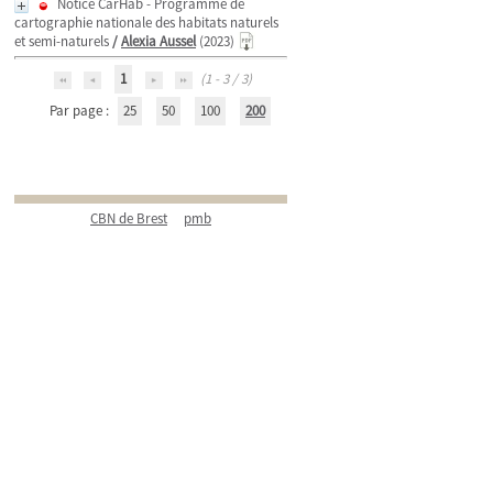
Notice CarHab - Programme de
cartographie nationale des habitats naturels
et semi-naturels
/
Alexia Aussel
(2023)
1
(1 - 3 / 3)
Par page :
25
50
100
200
CBN de Brest
pmb