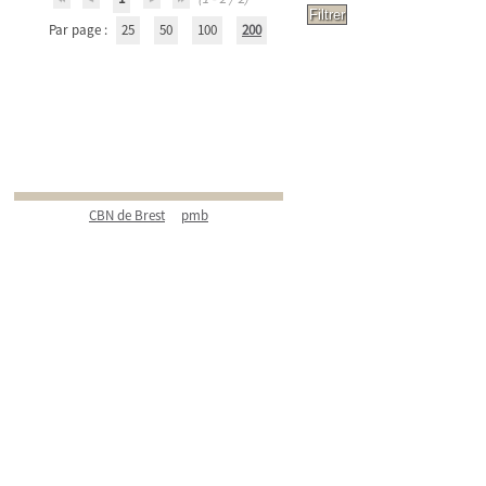
Par page :
25
50
100
200
CBN de Brest
pmb