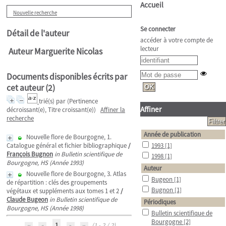
Accueil
Nouvelle recherche
Se connecter
Détail de l'auteur
accéder à votre compte de
lecteur
Auteur Marguerite Nicolas
Documents disponibles écrits par
cet auteur (
2
)
trié(s) par
(Pertinence
Affiner
décroissant(e), Titre croissant(e))
Affiner la
recherche
Année de publication
Nouvelle flore de Bourgogne, 1.
Catalogue général et fichier bibliographique
/
1993
[1]
François Bugnon
in Bulletin scientifique de
1998
[1]
Bourgogne, HS (Année 1993)
Auteur
Nouvelle flore de Bourgogne, 3. Atlas
Bugeon
[1]
de répartition : clés des groupements
Bugnon
[1]
végétaux et suppléments aux tomes 1 et 2
/
Claude Bugeon
in Bulletin scientifique de
Périodiques
Bourgogne, HS (Année 1998)
Bulletin scientifique de
Bourgogne
[2]
1
(1 - 2 / 2)