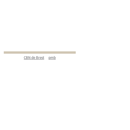
CBN de Brest
pmb