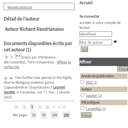
Accueil
Nouvelle recherche
Se connecter
Détail de l'auteur
accéder à votre compte de
lecteur
Auteur Richard Randrianaivo
Documents disponibles écrits par
cet auteur (
1
)
trié(s) par
(Pertinence
Affiner
décroissant(e), Titre croissant(e))
Affiner la
recherche
Année de publication
Two further new species in the highly-
diverse Malagasy endemic genus
2022
[1]
Capurodendron (Sapotaceae)
/
Laurent
Auteur
Gautier
in Candollea, vol. 77, fasc. 1 (Année
Gautier
[1]
2022)
Périodiques
1
(1 - 1 / 1)
Candollea
[1]
Par page :
25
50
100
200