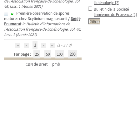
de l'Association française de lichénologie, vol.
lichénologie
[2]
46, fasc. 1 (Année 2021)
Bulletin de la Société
Première observation de spores
linnéenne de Provence
[1]
matures chez Scytinium magnussonii
/
Serge
Poumarat
in Bulletin d'informations de
l'Association française de lichénologie, vol. 46,
fasc. 1 (Année 2021)
1
(1 - 3 / 3)
Par page :
25
50
100
200
CBN de Brest
pmb