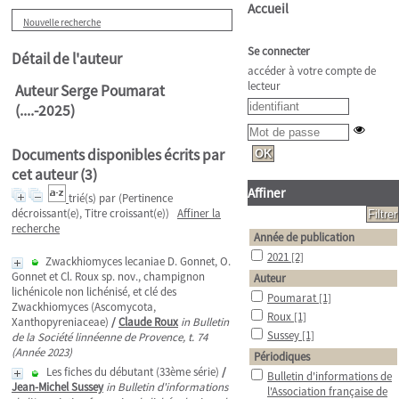
Accueil
Nouvelle recherche
Se connecter
Détail de l'auteur
accéder à votre compte de
lecteur
Auteur Serge Poumarat
(....-2025)
Documents disponibles écrits par
cet auteur (
3
)
Affiner
trié(s) par
(Pertinence
décroissant(e), Titre croissant(e))
Affiner la
recherche
Année de publication
2021
[2]
Zwackhiomyces lecaniae D. Gonnet, O.
Gonnet et Cl. Roux sp. nov., champignon
Auteur
lichénicole non lichénisé, et clé des
Poumarat
[1]
Zwackhiomyces (Ascomycota,
Roux
[1]
Xanthopyreniaceae)
/
Claude Roux
in Bulletin
Sussey
[1]
de la Société linnéenne de Provence, t. 74
(Année 2023)
Périodiques
Les fiches du débutant (33ème série)
/
Bulletin d'informations de
Jean-Michel Sussey
in Bulletin d'informations
l'Association française de