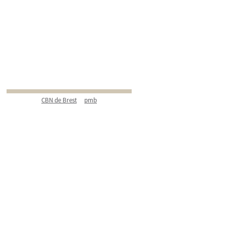
CBN de Brest
pmb