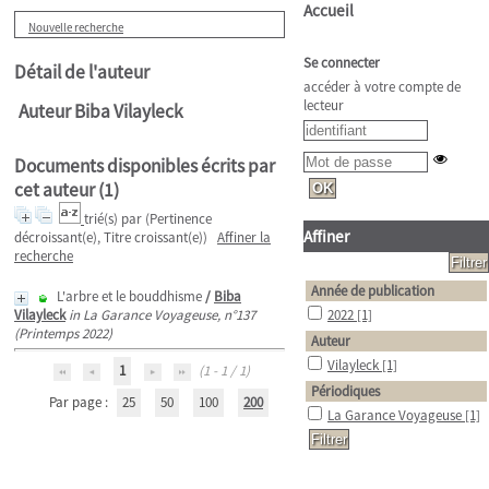
Accueil
Nouvelle recherche
Se connecter
Détail de l'auteur
accéder à votre compte de
lecteur
Auteur Biba Vilayleck
Documents disponibles écrits par
cet auteur (
1
)
trié(s) par
(Pertinence
Affiner
décroissant(e), Titre croissant(e))
Affiner la
recherche
Année de publication
L'arbre et le bouddhisme
/
Biba
Vilayleck
in La Garance Voyageuse, n°137
2022
[1]
(Printemps 2022)
Auteur
Vilayleck
[1]
1
(1 - 1 / 1)
Périodiques
Par page :
25
50
100
200
La Garance Voyageuse
[1]