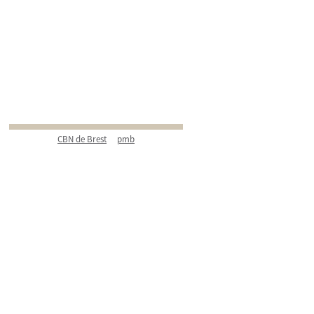
CBN de Brest
pmb