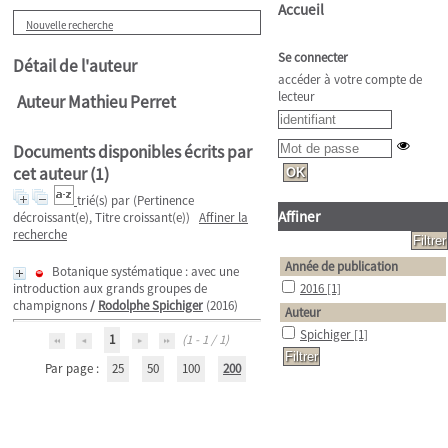
Accueil
Nouvelle recherche
Se connecter
Détail de l'auteur
accéder à votre compte de
lecteur
Auteur Mathieu Perret
Documents disponibles écrits par
cet auteur (
1
)
trié(s) par
(Pertinence
Affiner
décroissant(e), Titre croissant(e))
Affiner la
recherche
Année de publication
Botanique systématique : avec une
introduction aux grands groupes de
2016
[1]
champignons
/
Rodolphe Spichiger
(2016)
Auteur
Spichiger
[1]
1
(1 - 1 / 1)
Par page :
25
50
100
200