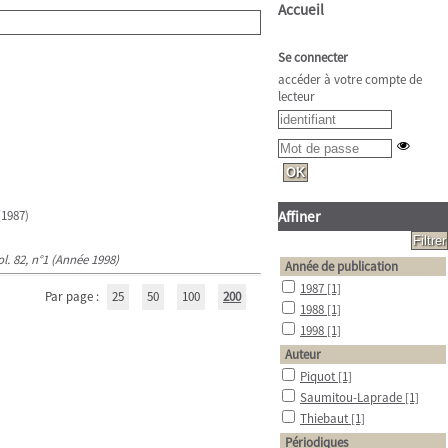
Accueil
Se connecter
accéder à votre compte de
lecteur
1987)
Affiner
ol. 82, n°1 (Année 1998)
Année de publication
1987
[1]
Par page :
25
50
100
200
1988
[1]
1998
[1]
Auteur
Piquot
[1]
Saumitou-Laprade
[1]
Thiebaut
[1]
Périodiques