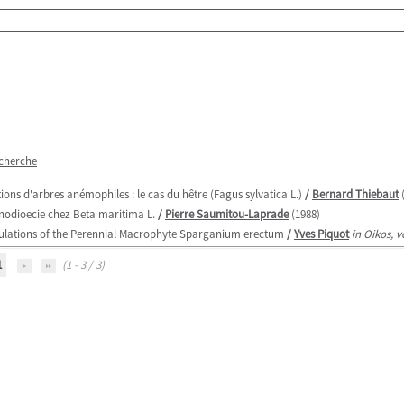
echerche
ons d'arbres anémophiles : le cas du hêtre (Fagus sylvatica L.)
/
Bernard Thiebaut
(
ynodioecie chez Beta maritima L.
/
Pierre Saumitou-Laprade
(1988)
ulations of the Perennial Macrophyte Sparganium erectum
/
Yves Piquot
in Oikos, v
1
(1 - 3 / 3)