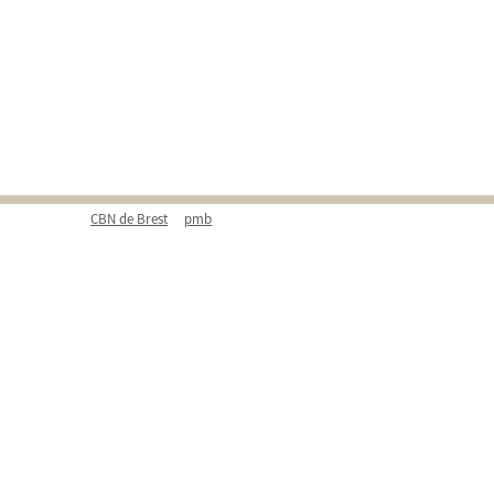
CBN de Brest
pmb