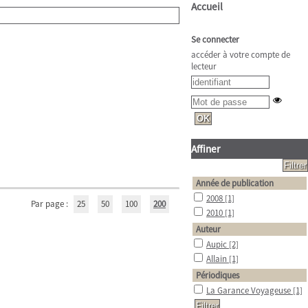
Accueil
Se connecter
accéder à votre compte de
lecteur
Affiner
Année de publication
2008
[1]
Par page :
25
50
100
200
2010
[1]
Auteur
Aupic
[2]
Allain
[1]
Périodiques
La Garance Voyageuse
[1]