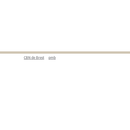
CBN de Brest
pmb