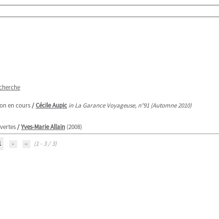
echerche
ion en cours
/
Cécile Aupic
in La Garance Voyageuse, n°91 (Automne 2010)
vertes
/
Yves-Marie Allain
(2008)
1
(1 - 3 / 3)