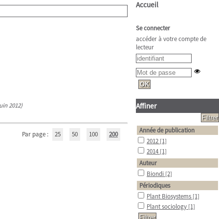
Accueil
Se connecter
accéder à votre compte de
lecteur
Juin 2012)
Affiner
Année de publication
Par page :
25
50
100
200
2012
[1]
2014
[1]
Auteur
Biondi
[2]
Périodiques
Plant Biosystems
[1]
Plant sociology
[1]