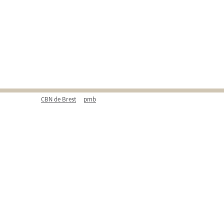
CBN de Brest
pmb