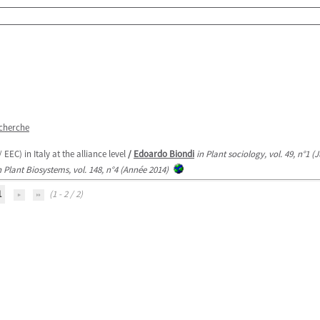
echerche
EC) in Italy at the alliance level
/
Edoardo Biondi
in Plant sociology, vol. 49, n°1 (
n Plant Biosystems, vol. 148, n°4 (Année 2014)
1
(1 - 2 / 2)