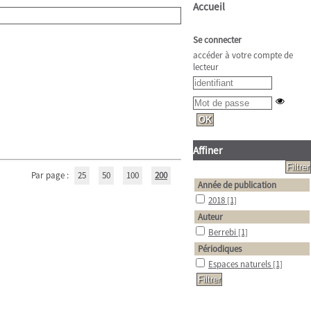
Accueil
Se connecter
accéder à votre compte de
lecteur
Affiner
Par page :
25
50
100
200
Année de publication
2018
[1]
Auteur
Berrebi
[1]
Périodiques
Espaces naturels
[1]