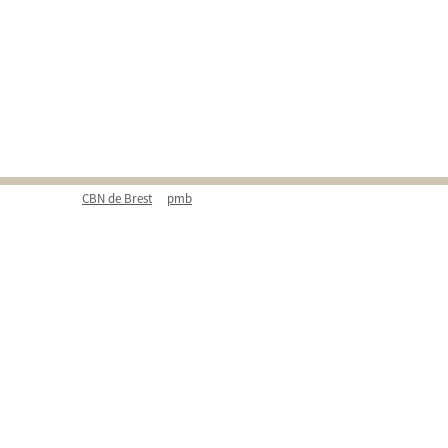
CBN de Brest
pmb