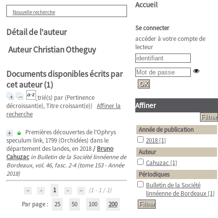
Accueil
Nouvelle recherche
Se connecter
Détail de l'auteur
accéder à votre compte de
lecteur
Auteur Christian Otheguy
Documents disponibles écrits par
cet auteur (
1
)
trié(s) par
(Pertinence
Affiner
décroissant(e), Titre croissant(e))
Affiner la
recherche
Année de publication
Premières découvertes de l'Ophrys
speculum link, 1799 (Orchidées) dans le
2018
[1]
département des landes, en 2018
/
Bruno
Auteur
Cahuzac
in Bulletin de la Société linnéenne de
Cahuzac
[1]
Bordeaux, vol. 46, fasc. 2-4 (tome 153 - Année
2018)
Périodiques
Bulletin de la Société
1
(1 - 1 / 1)
linnéenne de Bordeaux
[1]
Par page :
25
50
100
200