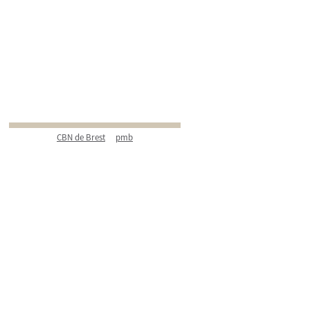
CBN de Brest
pmb