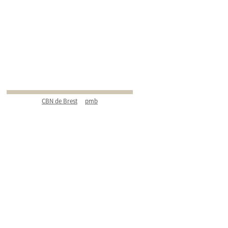
CBN de Brest
pmb