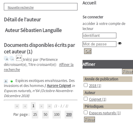
Accueil
Nouvelle recherche
Se connecter
Détail de l'auteur
accéder à votre compte de
lecteur
Auteur Sébastien Languille
Documents disponibles écrits par
cet auteur (
1
)
trié(s) par
(Pertinence
Affiner
décroissant(e), Titre croissant(e))
Affiner la
recherche
Année de publication
Espèces exotiques envahissantes. Des
invasions et des hommes
/
Aurore Coignet
in
2018
[1]
Espaces naturels, n°64 (Octobre-Novembre-
Auteur
Décembre 2018)
Coignet
[1]
1
(1 - 1 / 1)
Périodiques
Espaces naturels
[1]
Par page :
25
50
100
200